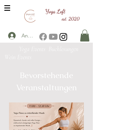
Yoga Loft
est. 2020
Anmelden
Yoga Events
Buchlesungen
Wein Events
Bevorstehende
Veranstaltungen