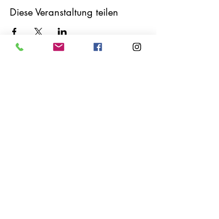
Diese Veranstaltung teilen
FÜR UNSERE KUNDEN
Impressum
Am Römerhof 9
78727 Oberndorf Bochingen
email:
meineyogastunde@web.de
0151-16743730
Öffnungszeiten Laden
in den Sommermonaten ist der
Laden eine Stunde vor Kursbeginn