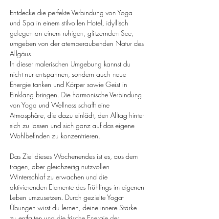
Entdecke die perfekte Verbindung von Yoga 
und Spa in einem stilvollen Hotel, idyllisch 
gelegen an einem ruhigen, glitzernden See, 
umgeben von der atemberaubenden Natur des 
Allgäus. 
In dieser malerischen Umgebung kannst du 
nicht nur entspannen, sondern auch neue 
Energie tanken und Körper sowie Geist in 
Einklang bringen. Die harmonische Verbindung 
von Yoga und Wellness schafft eine 
Atmosphäre, die dazu einlädt, den Alltag hinter 
sich zu lassen und sich ganz auf das eigene 
Wohlbefinden zu konzentrieren.
Das Ziel dieses Wochenendes ist es, aus dem 
trägen, aber gleichzeitig nutzvollen 
Winterschlaf zu erwachen und die 
aktivierenden Elemente des Frühlings im eigenen 
Leben umzusetzen. Durch gezielte Yoga-
Übungen wirst du lernen, deine innere Stärke 
zu entfalten und die frische Energie der 