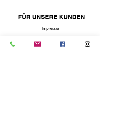
FÜR UNSERE KUNDEN
Impressum
Am Römerhof 9
78727 Oberndorf Bochingen
email:
meineyogastunde@web.de
0151-16743730
Öffnungszeiten Laden
in den Sommermonaten ist der
Laden eine Stunde vor Kursbeginn
geöffnet.
Mo. 16:00 - 17:00 Uhr
Di. 09:00 - 09:45 Uhr
10:45 - 12:00 Uhr
16:00- 17:30 Uhr