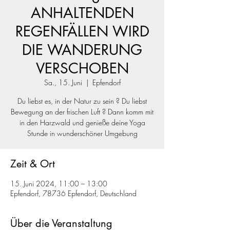
ANHALTENDEN
REGENFÄLLEN WIRD
DIE WANDERUNG
VERSCHOBEN
Sa., 15. Juni
  |  
Epfendorf
Du liebst es, in der Natur zu sein ? Du liebst
Bewegung an der frischen Luft ? Dann komm mit
in den Harzwald und genieße deine Yoga
Zeit & Ort
15. Juni 2024, 11:00 – 13:00
Epfendorf, 78736 Epfendorf, Deutschland
Über die Veranstaltung