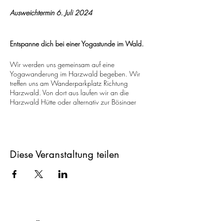
Ausweichtermin 6. Juli 2024
Entspanne dich bei einer Yogastunde im Wald.
Wir werden uns gemeinsam auf eine
Yogawanderung im Harzwald begeben. Wir
treffen uns am Wanderparkplatz Richtung
Harzwald. Von dort aus laufen wir an die
Harzwald Hütte oder alternativ zur Bösinger
Hütte. An der Harzwaldhütte angekommen,
werde ich mit euch eine Atemübungen,
Yogastunde und Meditation im Freien
praktizieren. Nach der Yoga Einheit genießen
wir einen kleinen Snack . Je nach Wetterlage,
Diese Veranstaltung teilen
was warmes oder erfrischendes. Danach
wandern wir zum Ausgangspunkt zurück.
Treffpunkt: Wanderparkplatz Richtung
Harzwaldhütte. Ungefähre Dauer ca 3 Stunden.
Bitte gutes Schuhwek und eine Yoga Matte
mitbringen. Laufstrecke 5 km.