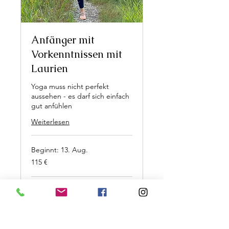
Anfänger mit
Vorkenntnissen mit
Laurien
Yoga muss nicht perfekt
aussehen - es darf sich einfach
gut anfühlen
Weiterlesen
Beginnt: 13. Aug.
115
115 €
Euro
Verfügbarkeit wird geladen ...