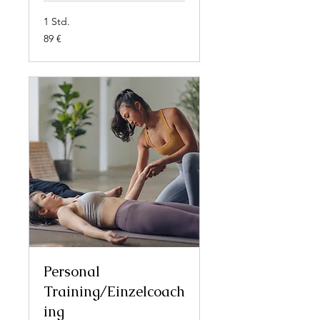
1 Std.
89
89 €
Euro
Personal
Training/Einzelcoach
ing