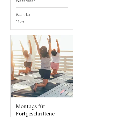
Weiterlesen
Beendet
115
115 €
Euro
Montags für
Fortgeschrittene