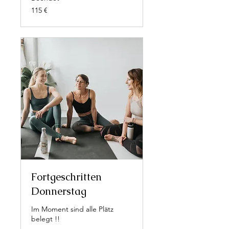
115
115 €
Euro
Fortgeschritten
Donnerstag
Im Moment sind alle Plätz
belegt !!